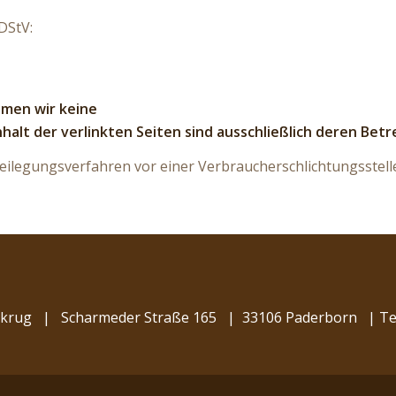
DStV:
hmen wir keine
nhalt der verlinkten Seiten sind ausschließlich deren Betr
tbeilegungsverfahren vor einer Verbraucherschlichtungsstell
rkrug
|
Scharmeder Straße 165
|
33106 Paderborn
|
Te