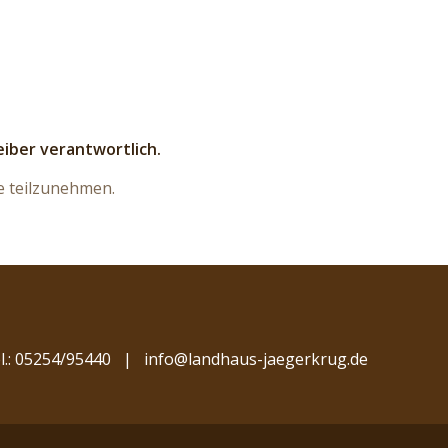
eiber verantwortlich.
e teilzunehmen.
l.: 05254/95440
|
info@landhaus-jaegerkrug.de